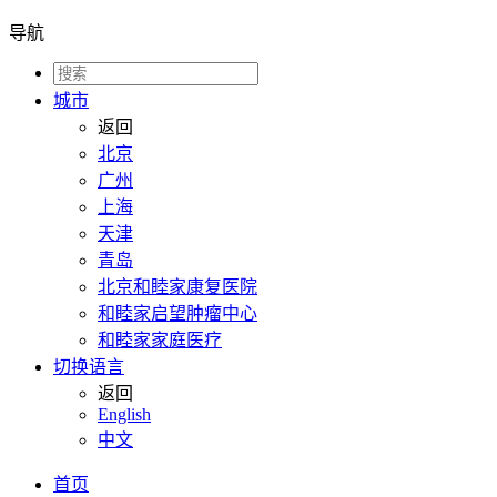
导航
城市
返回
北京
广州
上海
天津
青岛
北京和睦家康复医院
和睦家启望肿瘤中心
和睦家家庭医疗
切换语言
返回
English
中文
首页