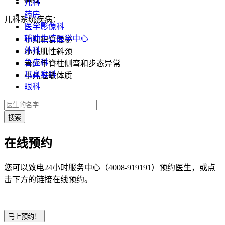
儿科
药房
儿科系统疾病：
医学影像科
辅助生殖医学中心
小儿积食便秘
外科
小儿肌性斜颈
急症科
青少年脊柱侧弯和步态异常
耳鼻喉科
小儿过敏体质
眼科
在线预约
您可以致电24小时服务中心（4008-919191）预约医生，或点
击下方的链接在线预约。