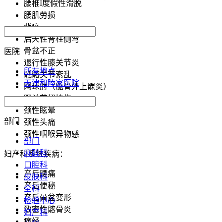
腰椎I度假性滑脱
腰肌劳损
背痛
后天性脊柱侧弯
骨盆不正
医院
退行性膝关节炎
所有地点
骶髂关节紊乱
天津和睦家医院
网球肘（肱骨外上髁炎）
踝关节扭挫伤
颈性眩晕
部门
颈性头痛
颈性咽喉异物感
部门
麻醉科
妇产科系统疾病：
口腔科
产后腰痛
皮肤科
产后便秘
全科
产后骨盆变形
检验中心
致密性髂骨炎
妇产科
痛经