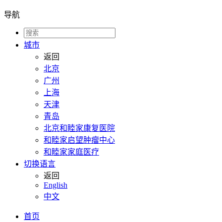
导航
城市
返回
北京
广州
上海
天津
青岛
北京和睦家康复医院
和睦家启望肿瘤中心
和睦家家庭医疗
切换语言
返回
English
中文
首页