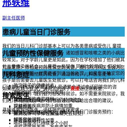
邢轶维
副主任医师
患病儿童当日门诊服务
我们的当日儿科门诊部基本上可以为各类患病或受伤儿 童提
儿童预防性保健服务
供治疗。所有的儿童都会生病。诸如感冒和咳嗽之类的小病比
较常见，对于学龄儿童更是如此，因为在学校增加了他们被其
他儿童传染的机会。儿童受一些轻伤 同样比较常见，但这如
儿童定期：体检是预防性保健的关键。我们的儿科医生会为您
同其他健康问题一样需要得到适当的处理。如果您不确定您的
儿科急症
的孩子进行全面彻底的检查。通过体检，儿科医生能够：
孩子是否需要去儿童医生处就诊，可以打电话咨询我们的儿科
确定孩子的健康状态
门诊部。我们办 公室工作人员通常会通过电话回答您的咨
如果出现以下症状，请将您的孩子
直接
送往急救室：
跟踪您孩子的成长与发育
询，如果需要，我们会为您安排就诊。如不需要来院就诊，我
搜索医生
进行必要的疫苗接种
采用加压止血 5 分钟后仍持续流血
们的儿科医生或护理人员也会通过电话给出合理的建议。
提前预防疾病并防止病情加重
可疑中毒
寻找适合您的医生，评估您的医疗需求。
如果您的孩子出现以下情况，请进行当日门诊服务预约：
提供儿童健康和安全信息
癫痫发作（节律性抽搐和失去知觉）
解答您的问题
呼吸困难进行性加重
呕吐或腹泻已持续多个小时