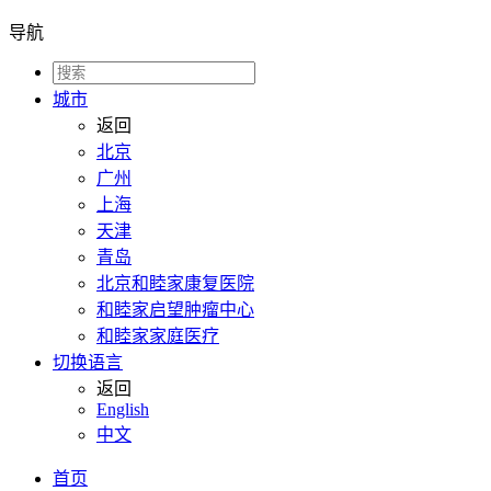
导航
城市
返回
北京
广州
上海
天津
青岛
北京和睦家康复医院
和睦家启望肿瘤中心
和睦家家庭医疗
切换语言
返回
English
中文
首页