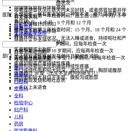
皮肤或嘴唇发青、发紫或发灰
皮疹，尤其伴随有发烧状况
推荐儿童保健检查
颈僵硬或皮疹并伴有高烧
咳嗽或感冒状况在数天内未见好转，或者感冒加重并伴
头部损伤，并有失去知觉、神智不清、呕吐或皮肤无血
医院
孩子出生后第一年检查时间：出生后 2周、1个月、2 个
有发烧状况
色症状
月、4个月、6 个月、9 个月和 12 个月
可能需要缝针的伤口
所有地点
尿血
孩子出生的第二年检查时间：15 个月、18 个月和 24 个
跛行或手脚无法移动
天津和睦家医院
大便带血
月
耳痛并伴有发烧状况、无法入睡或进食、持续呕吐和严
突然全身无力或无法移动
童年早期：2 岁至 5 岁期间，应每年检查一次
重腹泻
失去知觉或无反应
入学早期：6 岁至 10 岁期间，应每两年检查一次
耳道流水或流脓
部门
举止怪异或性格越发孤僻并且警惕性减弱
青春期与成年早期11 岁至 21 岁期间，应每年检查一次
喉咙痛或吞咽问题
疼痛加剧或严重持续性疼痛
腹部包括胃部出现刺痛或持续性疼痛
部门
伤口或烧伤面积较大较深，或位于头部、胸部或腹部
体温超过 38 度（出生不足两月的新生儿）
麻醉科
烧伤面积较大并位于手部、腹股沟或脸部
同时出现发烧和呕吐症状
口腔科
一天以上未进食
皮肤科
全科
检验中心
妇产科
儿科
药房
医学影像科