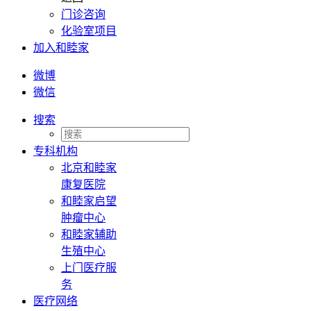
门诊咨询
化验室项目
加入和睦家
微博
微信
搜索
专科机构
北京和睦家
康复医院
和睦家启望
肿瘤中心
和睦家辅助
生殖中心
上门医疗服
务
医疗网络