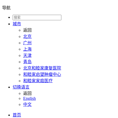
导航
城市
返回
北京
广州
上海
天津
青岛
北京和睦家康复医院
和睦家启望肿瘤中心
和睦家家庭医疗
切换语言
返回
English
中文
首页