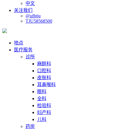
中文
关注我们
@ufhtju
TJU58568500
地点
医疗服务
诊所
麻醉科
口腔科
皮肤科
耳鼻喉科
眼科
全科
检验科
妇产科
儿科
药房