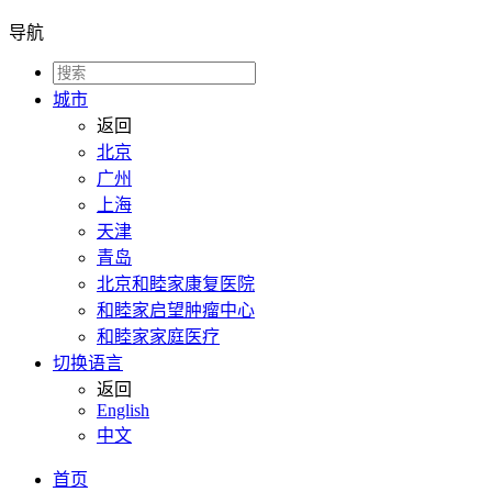
导航
城市
返回
北京
广州
上海
天津
青岛
北京和睦家康复医院
和睦家启望肿瘤中心
和睦家家庭医疗
切换语言
返回
English
中文
首页