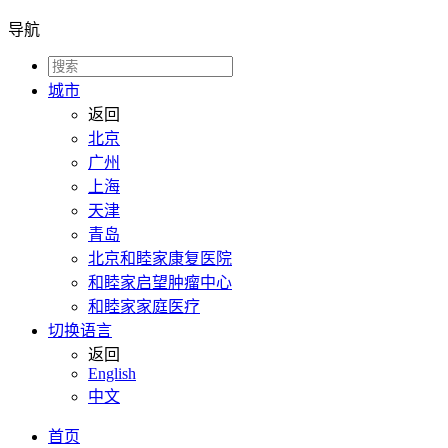
导航
城市
返回
北京
广州
上海
天津
青岛
北京和睦家康复医院
和睦家启望肿瘤中心
和睦家家庭医疗
切换语言
返回
English
中文
首页