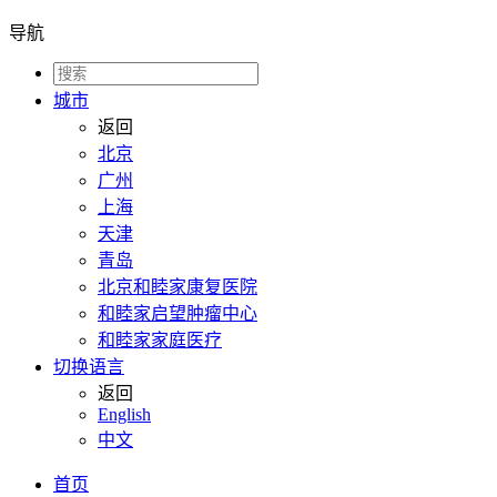
导航
城市
返回
北京
广州
上海
天津
青岛
北京和睦家康复医院
和睦家启望肿瘤中心
和睦家家庭医疗
切换语言
返回
English
中文
首页