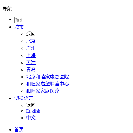
导航
城市
返回
北京
广州
上海
天津
青岛
北京和睦家康复医院
和睦家启望肿瘤中心
和睦家家庭医疗
切换语言
返回
English
中文
首页