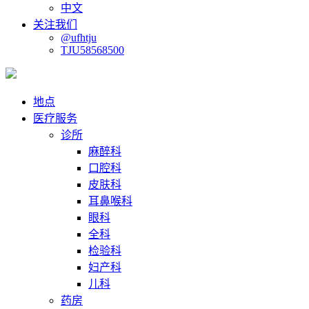
中文
关注我们
@ufhtju
TJU58568500
地点
医疗服务
诊所
麻醉科
口腔科
皮肤科
耳鼻喉科
眼科
全科
检验科
妇产科
儿科
药房