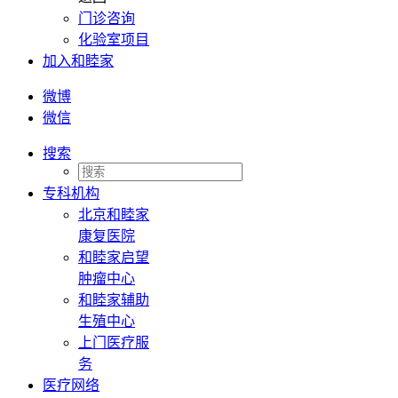
门诊咨询
化验室项目
加入和睦家
微博
微信
搜索
专科机构
北京和睦家
康复医院
和睦家启望
肿瘤中心
和睦家辅助
生殖中心
上门医疗服
务
医疗网络