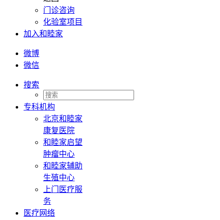
门诊咨询
化验室项目
加入和睦家
微博
微信
搜索
专科机构
北京和睦家
康复医院
和睦家启望
肿瘤中心
和睦家辅助
生殖中心
上门医疗服
务
医疗网络