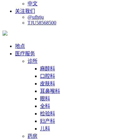
中文
关注我们
@ufhtju
TJU58568500
地点
医疗服务
诊所
麻醉科
口腔科
皮肤科
耳鼻喉科
眼科
全科
检验科
妇产科
儿科
药房