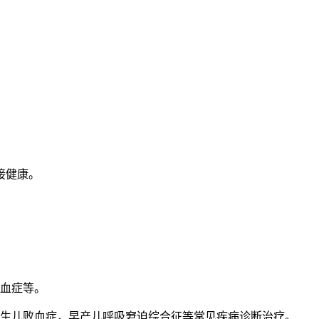
接健康。
败血症等。
新生儿败血症，早产儿呼吸窘迫综合征等常见疾病诊断治疗。