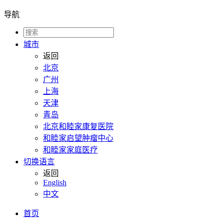
导航
城市
返回
北京
广州
上海
天津
青岛
北京和睦家康复医院
和睦家启望肿瘤中心
和睦家家庭医疗
切换语言
返回
English
中文
首页