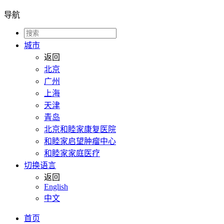
导航
城市
返回
北京
广州
上海
天津
青岛
北京和睦家康复医院
和睦家启望肿瘤中心
和睦家家庭医疗
切换语言
返回
English
中文
首页