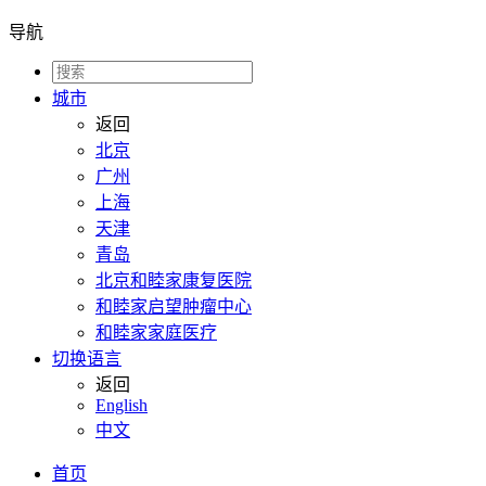
导航
城市
返回
北京
广州
上海
天津
青岛
北京和睦家康复医院
和睦家启望肿瘤中心
和睦家家庭医疗
切换语言
返回
English
中文
首页