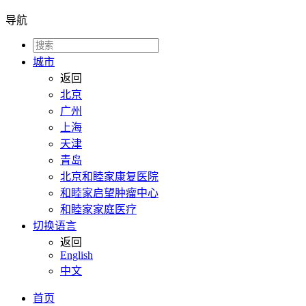
导航
城市
返回
北京
广州
上海
天津
青岛
北京和睦家康复医院
和睦家启望肿瘤中心
和睦家家庭医疗
切换语言
返回
English
中文
首页