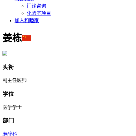
门诊咨询
化验室项目
加入和睦家
姜栋
头衔
副主任医师
学位
医学学士
部门
麻醉科