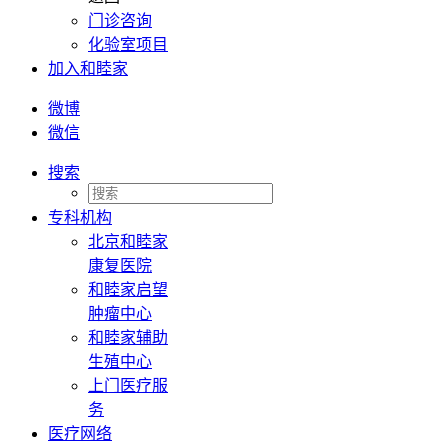
门诊咨询
化验室项目
加入和睦家
微博
微信
搜索
专科机构
北京和睦家
康复医院
和睦家启望
肿瘤中心
和睦家辅助
生殖中心
上门医疗服
务
医疗网络