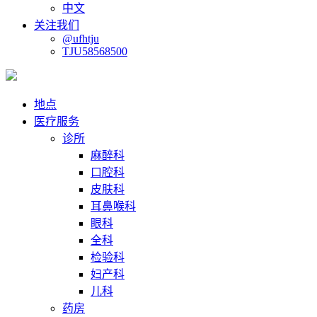
中文
关注我们
@ufhtju
TJU58568500
地点
医疗服务
诊所
麻醉科
口腔科
皮肤科
耳鼻喉科
眼科
全科
检验科
妇产科
儿科
药房