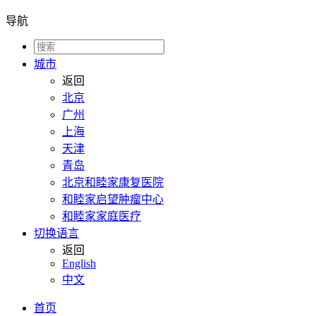
导航
城市
返回
北京
广州
上海
天津
青岛
北京和睦家康复医院
和睦家启望肿瘤中心
和睦家家庭医疗
切换语言
返回
English
中文
首页