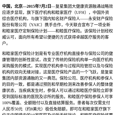
中国，北京—2015年7月2日
—复星集团大健康资源融通战略效
应逐步显现，旗下医疗机构和睦家医疗（UFH），中国外资
综合医疗机构，与旗下国内知名财产保险人——永安财产保险
股份有限公司（YAIC）携手合作，今天联合宣布了一项全新
和睦家医疗定制保险计划——和睦医疗保险。该保险计划经权
威认可，面向所有希望以便捷的方式获得卓越医疗服务的客
户。
和睦家医疗保险计划是有专业医疗机构直接参与保险公司的健
康管理的创新性尝试，改变了传统的保险机构单一向医疗机构
采购服务的模式，实现医疗机构参与过程风险管控以及与保险
机构的双向无缝对接，这是医疗保险产品的一个飞跃，是复星
集团内部资源通融的又一典范。保险公司、医疗机构和参保人
的目的一致，都是通过预防和早期检测来改善参保人的整体健
康状态，当疾病发生时，参保人可以通过和睦医疗保险立即享
受到国际标准的医院及诊所的服务。和睦医疗保险参保人可享
100%覆盖、全额赔付以及直接结算服务。患者每次仅需支付
人民币50元（约8美元）极低免赔额，即可在和睦家医疗旗下