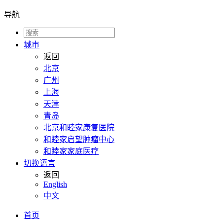
导航
城市
返回
北京
广州
上海
天津
青岛
北京和睦家康复医院
和睦家启望肿瘤中心
和睦家家庭医疗
切换语言
返回
English
中文
首页