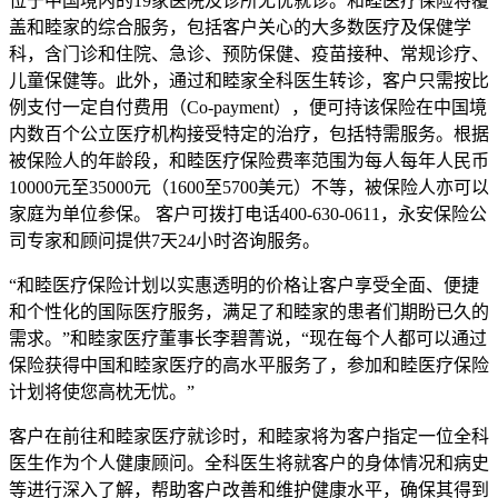
位于中国境内的19家医院及诊所无忧就诊。和睦医疗保险将覆
盖和睦家的综合服务，包括客户关心的大多数医疗及保健学
科，含门诊和住院、急诊、预防保健、疫苗接种、常规诊疗、
儿童保健等。此外，通过和睦家全科医生转诊，客户只需按比
例支付一定自付费用（Co-payment），便可持该保险在中国境
内数百个公立医疗机构接受特定的治疗，包括特需服务。根据
被保险人的年龄段，和睦医疗保险费率范围为每人每年人民币
10000元至35000元（1600至5700美元）不等，被保险人亦可以
家庭为单位参保。 客户可拨打电话400-630-0611，永安保险公
司专家和顾问提供7天24小时咨询服务。
“和睦医疗保险计划以实惠透明的价格让客户享受全面、便捷
和个性化的国际医疗服务，满足了和睦家的患者们期盼已久的
需求。”和睦家医疗董事长李碧菁说，“现在每个人都可以通过
保险获得中国和睦家医疗的高水平服务了，参加和睦医疗保险
计划将使您高枕无忧。”
客户在前往和睦家医疗就诊时，和睦家将为客户指定一位全科
医生作为个人健康顾问。全科医生将就客户的身体情况和病史
等进行深入了解，帮助客户改善和维护健康水平，确保其得到