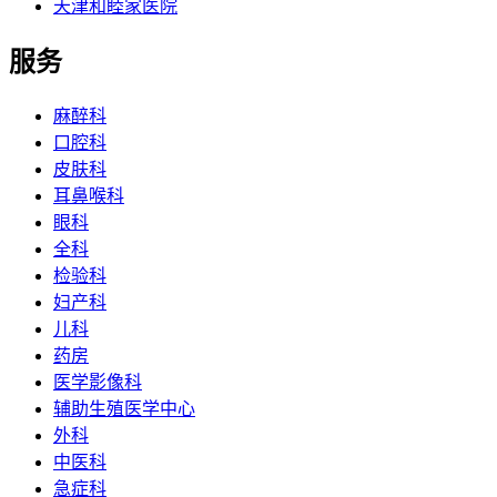
天津和睦家医院
服务
麻醉科
口腔科
皮肤科
耳鼻喉科
眼科
全科
检验科
妇产科
儿科
药房
医学影像科
辅助生殖医学中心
外科
中医科
急症科