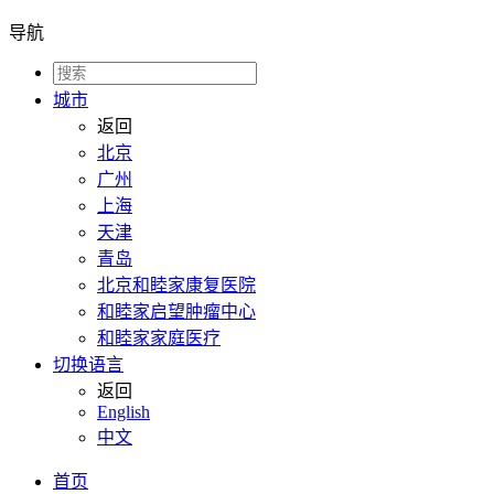
导航
城市
返回
北京
广州
上海
天津
青岛
北京和睦家康复医院
和睦家启望肿瘤中心
和睦家家庭医疗
切换语言
返回
English
中文
首页